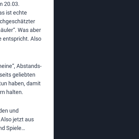
am 20.03.
as ist echte
hochgeschätzter
äuler“. Was aber
 entspricht. Also
cheine“, Abstands-
seits geliebten
tun haben, damit
rn halten.
rden und
Also jetzt aus
nd Spiele…