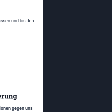
lassen und bis den
erung
ionen gegen uns