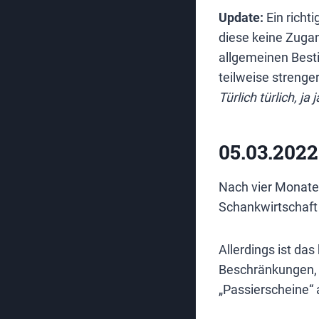
Update:
Ein richt
diese keine Zuga
allgemeinen Best
teilweise streng
Türlich türlich, ja 
05.03.202
Nach vier Monaten
Schankwirtschaft 
Allerdings ist da
Beschränkungen, w
„Passierscheine“