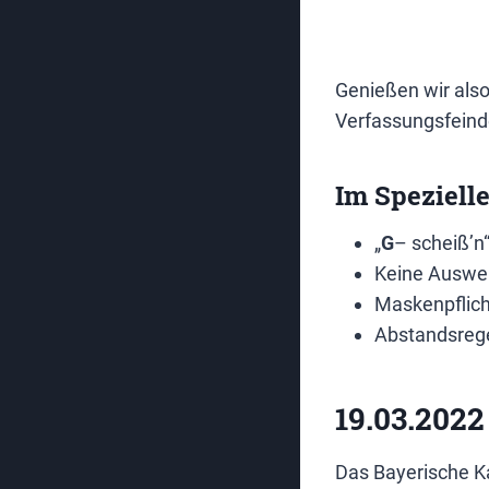
Genießen wir also 
Verfassungsfeind
Im Spezielle
„
G
– scheiß’n
Keine Auswei
Maskenpflicht
Abstandsrege
19.03.2022
Das Bayerische K