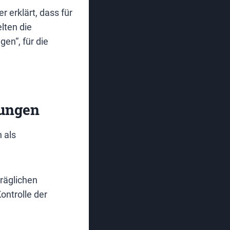
 erklärt, dass für
lten die
en“, für die
gungen
 als
träglichen
ontrolle der