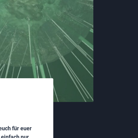
euch für euer
 einfach nur