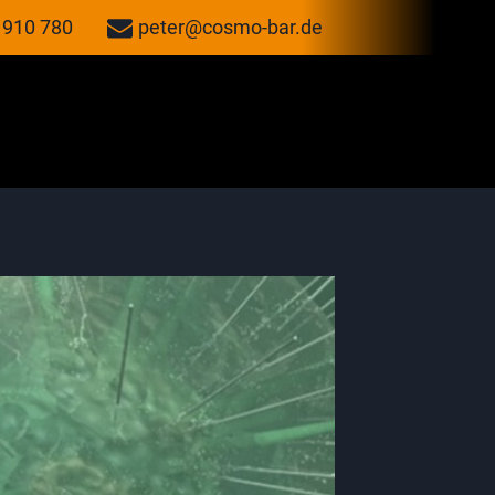
 910 780
peter@cosmo-bar.de