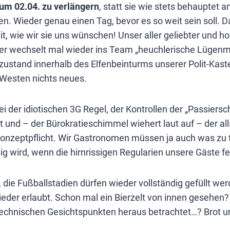
zum 02.04. zu verlängern
, statt sie wie stets behauptet 
en. Wieder genau einen Tag, bevor es so weit sein soll. D
t, wie wir sie uns wünschen! Unser aller geliebter und 
er wechselt mal wieder ins Team „heuchlerische Lügenm
stand innerhalb des Elfenbeinturms unserer Polit-Kaste
 Westen nichts neues.
ei der idiotischen 3G Regel, der Kontrollen der „Passiers
 und – der Bürokratieschimmel wiehert laut auf – der all
konzeptpflicht. Wir Gastronomen müssen ja auch was zu 
ig wird, wenn die hirnrissigen Regularien unsere Gäste fe
die Fußballstadien dürfen wieder vollständig gefüllt we
ieder erlaubt. Schon mal ein Bierzelt von innen gesehen? 
technischen Gesichtspunkten heraus betrachtet…? Brot u