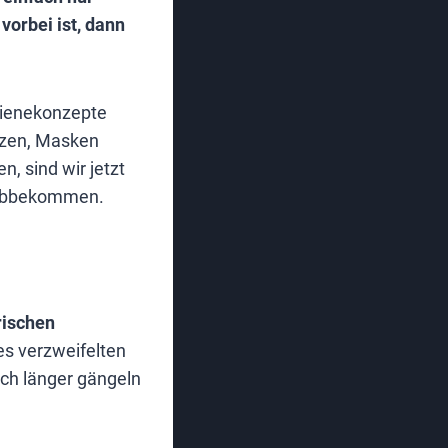
vorbei ist, dann
gienekonzepte
tzen, Masken
, sind wir jetzt
s abbekommen.
rischen
es verzweifelten
ch länger gängeln